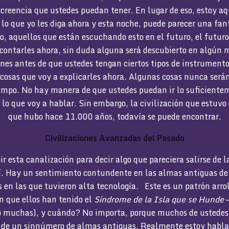
 creencia que ustedes puedan tener. En lugar de eso, estoy aq
 lo que yo les diga ahora y esta noche, puede parecer una fan
, aquellos que están escuchando esto en el futuro, el futuro 
 contarles ahora, sin duda alguna será descubierto en algún
nes antes de que ustedes tengan ciertos tipos de instrument
 cosas que voy a explicarles ahora. Algunas cosas nunca será
empo. No hay manera de que ustedes puedan ir lo suficientem
 lo que voy a hablar. Sin embargo, la civilización que estuvo
que hubo hace 11.000 años, todavía se puede encontrar.
Civilizaciones Avanzadas del Pasado
esta canalización para decir algo que pareciera salirse de l
sí. Hay un sentimiento contundente en las almas antiguas de 
as en las que tuvieron alta tecnología. Este es un patrón arr
n que ellos han tenido el
Síndrome de la Isla que se Hunde
–
 muchas), y cuándo? No importa, porque muchos de ustedes e
 de un sinnúmero de almas antiguas. Realmente estoy habla