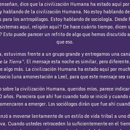
s enseñan, dice que la civilización Humana ha estado aquí po
 hablando de la civilización Humana. No estoy hablando de
es para los antropólogos. Estoy hablando de sociología. Desd
sistemas aquí, religión aquí? De hace cuánto tiempo, dicen s
? Esto puede parecer un refrito de algo que hemos discutido
que eso.
, estuvimos frente a un grupo grande y entregamos una can
 la Tierra”.
El mensaje esta noche es similar, pero diferente
bre algo más. La civilización Humana ha estado aquí por muc
socio [una amonestación a Lee], para que este mensaje sea s
 sobre la civilización Humana, queridos míos, parece indica
 años. Pareciera que ahí fue cuando todo se inició y cuando
omenzaron a emerger. Los sociólogos dirán que fue ahí cuan
zó a moverse lentamente de un estilo de vida tribal a uno d
a. Cuando ustedes retroceden lo suficientemente en el tiem