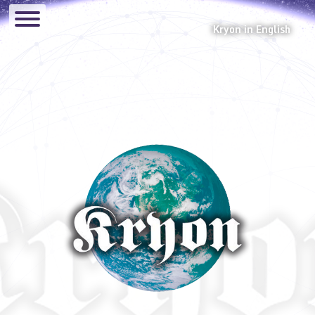
Kryon in English
Canalizaciones
Audios
El Glosario de Kryon
Hermandad Lemuriana
Eventos
Manual
Preguntas y Respuestas