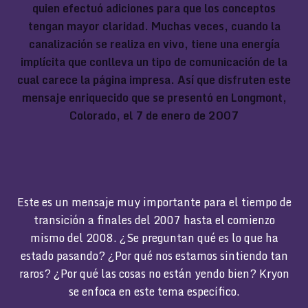
quien efectuó adiciones para que los conceptos
tengan mayor claridad. Muchas veces, cuando la
canalización se realiza en vivo, tiene una energía
implícita que conlleva un tipo de comunicación de la
cual carece la página impresa. Así que disfruten este
mensaje enriquecido que se presentó en Longmont,
Colorado, el 7 de enero de 2007
Este es un mensaje muy importante para el tiempo de
transición a finales del 2007 hasta el comienzo
mismo del 2008. ¿Se preguntan qué es lo que ha
estado pasando? ¿Por qué nos estamos sintiendo tan
raros? ¿Por qué las cosas no están yendo bien? Kryon
se enfoca en este tema específico.