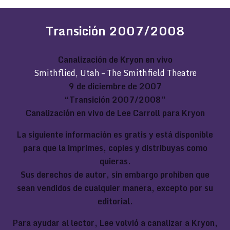
Transición 2007/2008
Canalización de Kryon en vivo
Smithflied, Utah – The Smithfield Theatre
9 de diciembre de 2007
“Transición 2007/2008″
Canalización en vivo de Lee Carroll para Kryon
La siguiente información es gratis y está disponible
para que la imprimes, copies y distribuyas como
quieras.
Sus derechos de autor, sin embargo prohiben que
sean vendidos de cualquier manera, excepto por su
editorial.
Para ayudar al lector, Lee volvió a canalizar a Kryon,