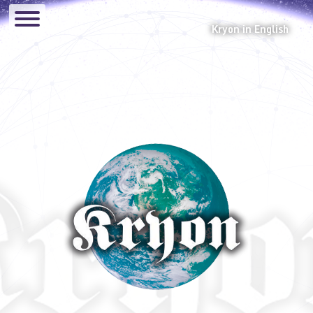
Kryon in English
Canalizaciones
Audios
El Glosario de Kryon
Hermandad Lemuriana
Eventos
Manual
Preguntas y Respuestas