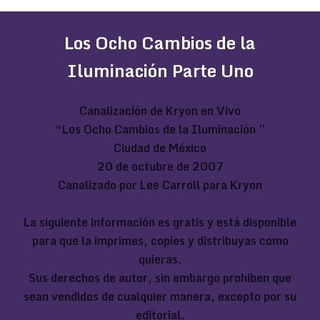
Los Ocho Cambios de la
Iluminación Parte Uno
Canalización de Kryon en Vivo
“Los Ocho Cambios de la Iluminación ”
Ciudad de México
20 de octubre de 2007
Canalizado por Lee Carroll para Kryon
La siguiente información es gratis y está disponible
para que la imprimes, copies y distribuyas como
quieras.
Sus derechos de autor, sin embargo prohiben que
sean vendidos de cualquier manera, excepto por su
editorial.