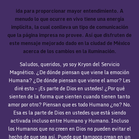
ida para proporcionar mayor entendimiento. A
menudo lo que ocurre en vivo tiene una energía
implícita, la cual conlleva un tipo de comunicación
que la página impresa no provee. Así que disfruten de
este mensaje mejorado dado en la ciudad de México
acerca de los cambios en la iluminación.
Saludos, queridos, yo soy Kryon del Servicio
Magnético. ¿De dónde piensan que viene la emoción
Humana? ¿De dónde piensan que viene el amor? Les
diré esto – ¡Es parte de Dios en ustedes! ¿Por qué
sienten de la forma que sienten cuando tienen tanto
amor por otro? Piensan que es todo Humano ¿no? No.
Esa es la parte de Dios en ustedes que está siendo
activada incluso entre Humano y Humano. Incluso
los Humanos que no creen en Dios no pueden evitar el
hecho de que sea así. Puede que tampoco crean en un