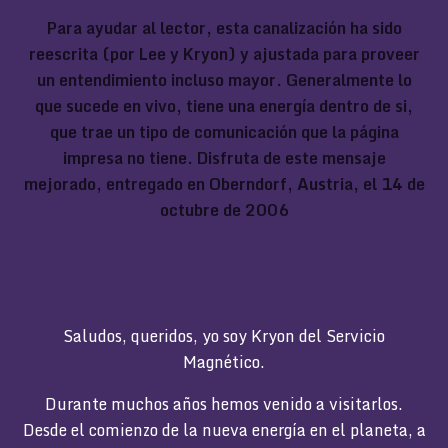
Para ayudar al lector, esta canalización ha sido
reescrita (por Lee y Kryon) y ajustada para proveer
un entendimiento incluso mayor. Generalmente lo
que sucede en vivo, tiene una energía dentro de si,
que trae un tipo de comunicación que la página
impresa no tiene. Disfruta de este mensaje
mejorado, entregado en Oberndorf, Austria, el 14 de
octubre de 2006
Saludos, queridos, yo soy Kryon del Servicio
Magnético.
Durante muchos años hemos venido a visitarlos.
Desde el comienzo de la nueva energía en el planeta, a