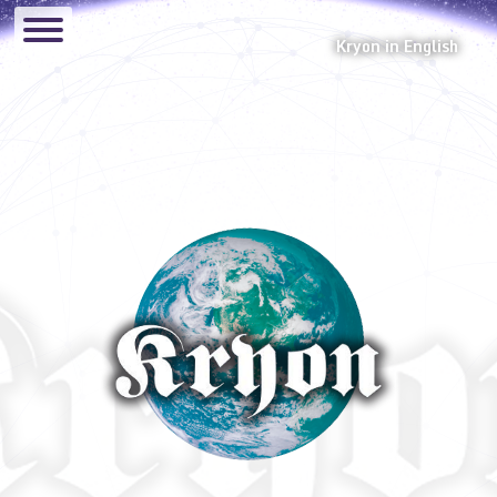
Kryon in English
Canalizaciones
Audios
El Glosario de Kryon
Hermandad Lemuriana
Eventos
Manual
Preguntas y Respuestas