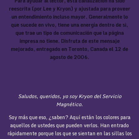
Para ayudar al lector, esta canalización ha sido
reescrita (por Lee y Kryon) y ajustada para proveer
un entendimiento incluso mayor. Generalmente lo
que sucede en vivo, tiene una energía dentro de si,
que trae un tipo de comunicación que la página
impresa no tiene. Disfruta de este mensaje
mejorado, entregado en Toronto, Canada el 12 de
agosto de 2006.
Saludos, queridos, yo soy Kryon del Servicio
Magnético.
Soy más que eso, ¿saben? Aquí están los colores para
aquellos de ustedes que pueden verlos. Han entrado
rápidamente porque los que se sientan en las sillas los