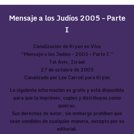
Mensaje a los Judíos 2005 – Parte
I
Canalización de Kryon en Vivo
“Mensaje a los Judíos – 2005 – Parte I ”
Tel Aviv, Israel
27 de octubre de 2005
Canalizado por Lee Carroll para Kryon
La siguiente información es gratis y está disponible
para que la imprimes, copies y distribuyas como
quieras.
Sus derechos de autor, sin embargo prohiben que
sean vendidos de cualquier manera, excepto por su
editorial.