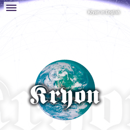
Kryon in English
Canalizaciones
Audios
El Glosario de Kryon
Hermandad Lemuriana
Eventos
Manual
Preguntas y Respuestas