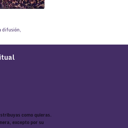
 difusión,
itual
distribuyas como quieras.
nera, excepto por su