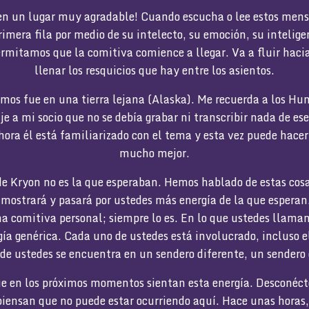
 en un lugar muy agradable! Cuando escucha o lee estos mens
rimera fila por medio de su intelecto, su emoción, su intelige
itamos que la comitiva comience a llegar. Va a fluir hacia
llenar los resquicios que hay entre los asientos.
imos fue en una tierra lejana (Alaska). Me recuerda a los Hu
je a mi socio que no se debía grabar ni transcribir nada de e
Ahora él está familiarizado con el tema y esta vez puede hacer
mucho mejor.
de Kryon no es la que esperaban. Hemos hablado de estas cos
 mostrará y pasará por ustedes más energía de la que esperan
na comitiva personal; siempre lo es. En lo que ustedes llama
ía genérica. Cada uno de ustedes está involucrado, incluso e
 de ustedes se encuentra en un sendero diferente, un sendero
que en los próximos momentos sientan esta energía. Desconéct
iensan que no puede estar ocurriendo aquí. Hace unas horas, 