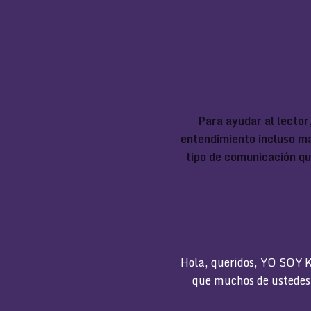
Para ayudar al lector
entendimiento incluso ma
tipo de comunicación qu
Hola, queridos, YO SOY K
que muchos de ustedes s