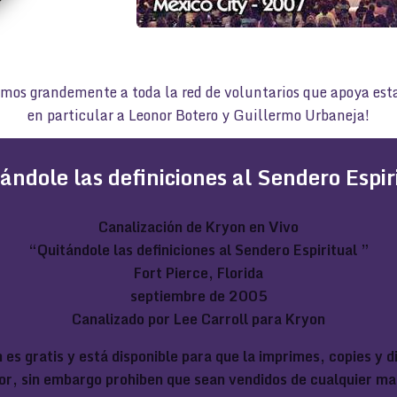
mos grandemente a toda la red de voluntarios que apoya esta
en particular a Leonor Botero y Guillermo Urbaneja!
ándole las definiciones al Sendero Espir
Canalización de Kryon en Vivo
“Quitándole las definiciones al Sendero Espiritual ”
Fort Pierce, Florida
septiembre de 2005
Canalizado por Lee Carroll para Kryon
 es gratis y está disponible para que la imprimes, copies y 
or, sin embargo prohiben que sean vendidos de cualquier ma