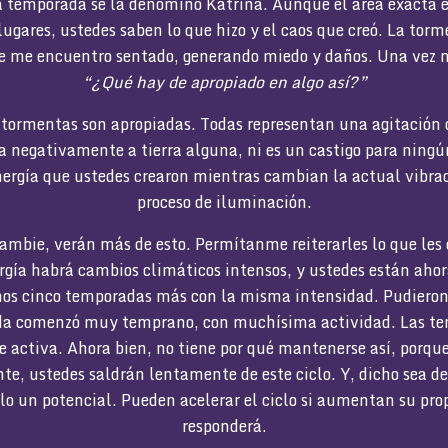
ta temporada se la denominó Katrina. Aunque el área exacta e
ugares, ustedes saben lo que hizo y el caos que creó. La torm
e me encuentro sentado, generando miedo y daños. Una vez m
“¿Qué hay de apropiado en algo así?”
 tormentas son apropiadas. Todas representan una agitación d
a negativamente a tierra alguna, ni es un castigo para nin
nergía que ustedes crearon mientras cambian la actual vibra
proceso de iluminación.
ambie, verán más de esto. Permítanme reiterarles lo que les
rgía habrá cambios climáticos intensos, y ustedes están ahora
nos cinco temporadas más con la misma intensidad. Pudieron v
da comenzó muy temprano, con muchísima actividad. Las tem
de activa. Ahora bien, no tiene por qué mantenerse así, porqu
e, ustedes saldrán lentamente de este ciclo. Y, dicho sea de
lo un potencial. Pueden acelerar el ciclo si aumentan su prop
responderá.