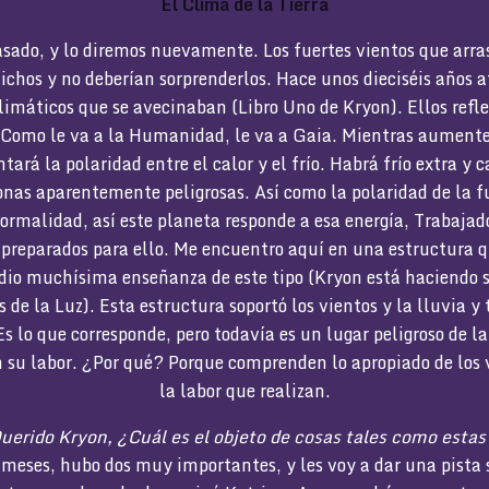
El Clima de la Tierra
ado, y lo diremos nuevamente. Los fuertes vientos que arra
chos y no deberían sorprenderlos. Hace unos dieciséis años a
imáticos que se avecinaban (Libro Uno de Kryon). Ellos refle
omo le va a la Humanidad, le va a Gaia. Mientras aumente 
ará la polaridad entre el calor y el frío. Habrá frío extra y c
onas aparentemente peligrosas. Así como la polaridad de la fu
ormalidad, así este planeta responde a esa energía, Trabajado
 preparados para ello. Me encuentro aquí en una estructura q
 dio muchísima enseñanza de este tipo (Kryon está haciendo 
s de la Luz). Esta estructura soportó los vientos y la lluvia y 
Es lo que corresponde, pero todavía es un lugar peligroso de l
n su labor. ¿Por qué? Porque comprenden lo apropiado de los
la labor que realizan.
uerido Kryon, ¿Cuál es el objeto de cosas tales como est
meses, hubo dos muy importantes, y les voy a dar una pista s