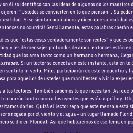
en él se identificó con las ideas de algunos de los maestros d
s dijeron: “Ustedes se convierten en lo que piensan”. Su poder
 realidad. Si se sientan aquí ahora y dicen que su realidad e
entonces no ocurrirá! Sencillamente, estas palabras caerán e
ad es que “estas cosas verdaderamente son reales” y que es p
 hoy y les dé mensajes profundos de amor, entonces están en 
tidad que los ama tanto como un hermano o hermana, llegan
 ustedes.
Si un lector se conecta en este instante, está en lo
n sentirlo ni verlo. Miles participarán de este encuentro y 
a para aquellos de ustedes que manifiesten vivir la experie
a los lectores. También sabemos lo que necesitan. Así que le
 tu corazón tanto como a los oyentes que están aquí hoy. Oh,
itamos darles. Quizá el lector sepa que este mensaje está 
 ser anegada por el viento y el agua – un lugar llamado Flori
mero se dio en Florida). Así que hablaremos de ese tema en 