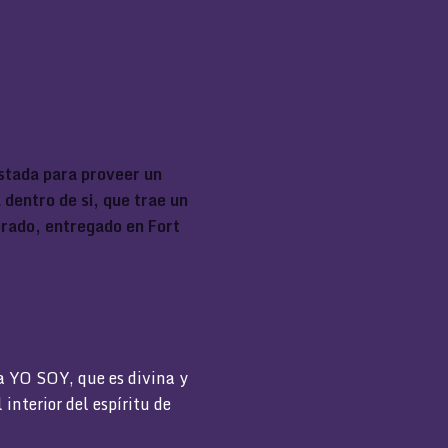
ustada para proveer un
dentro de si, que trae un
orado, entregado en Fort
a YO SOY, que es divina y
interior del espíritu de