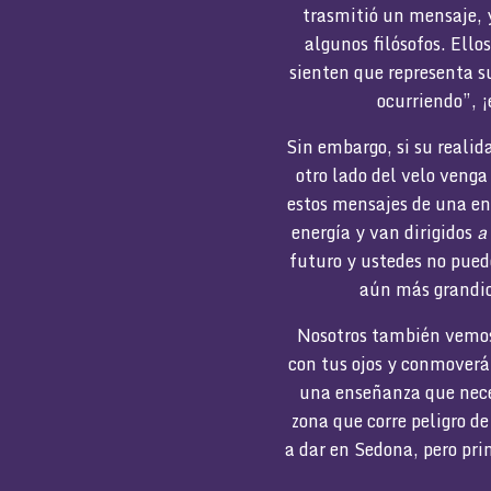
trasmitió un mensaje, y 
algunos filósofos. Ello
sienten que representa su
ocurriendo”, ¡
Sin embargo, si su realid
otro lado del velo venga
estos mensajes de una en
energía y van dirigidos
a
futuro y ustedes no puede
aún más grandios
Nosotros también vemos 
con tus ojos y conmoverá
una enseñanza que neces
zona que corre peligro de
a dar en Sedona, pero pri