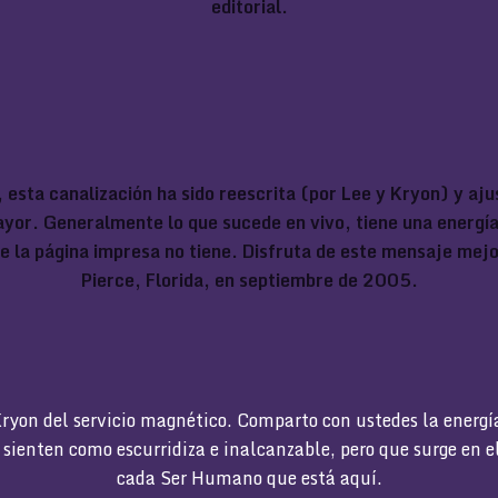
editorial.
, esta canalización ha sido reescrita (por Lee y Kryon) y aj
yor. Generalmente lo que sucede en vivo, tiene una energía 
e la página impresa no tiene. Disfruta de este mensaje mej
Pierce, Florida, en septiembre de 2005.
ryon del servicio magnético. Comparto con ustedes la energí
ienten como escurridiza e inalcanzable, pero que surge en el 
cada Ser Humano que está aquí.