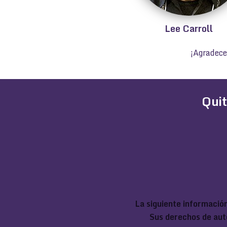
Lee Carroll
¡Agradece
Quit
La siguiente información
Sus derechos de aut