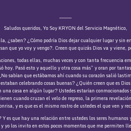
_______
Saludos queridos, Yo Soy KRYON del Servicio Magnético,
la, ¿saben? ¿Cómo podría Dios dejar cualquier lugar y sin e
san que yo voy y vengo?. Creen que quizás Dios va y viene, pe
ciones, todas ellas, muchas veces y con tanta frecuencia em
só hoy. Pasó esto y aquello y otra cosa más” y oran por tanta
No sabían que estábamos ahí cuando su corazón salió last
estaban celebrando cosas buenas? ¿Quién creen que es Dios
n una casa en algún lugar? Ustedes estarían conmocionados si
ienen cuando cruzan el velo de regreso, la primera revelació
sonrisa, y es que es el mismo rostro de ustedes el que ven y re
? Y es que hay una relación entre ustedes los seres humanos
 y yo los invito en estos pocos momentos que me permiten lleg