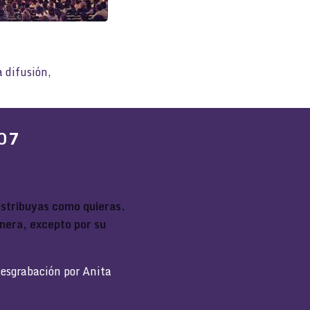
 difusión,
007
distribuyas como quieras.
nera, excepto por su
desgrabación por Anita