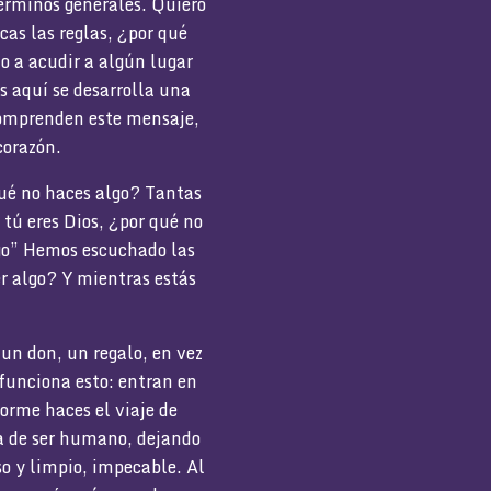
érminos generales. Quiero
as las reglas, ¿por qué
o a acudir a algún lugar
s aquí se desarrolla una
 comprenden este mensaje,
corazón.
qué no haces algo? Tantas
tú eres Dios, ¿por qué no
go” Hemos escuchado las
er algo? Y mientras estás
 un don, un regalo, en vez
funciona esto: entran en
forme haces el viaje de
ba de ser humano, dejando
o y limpio, impecable. Al