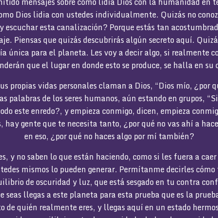
tido mensajes sobre como lidia Dios con la humanidad en t
omo Dios lidia con ustedes individualmente. Quizás no conozc
 y escuchar esta canalización? Porque estás tan acostumbrad
e. Piensas que quizás descubrirás algún secreto aquí. Quizá
ía única para el planeta. Les voy a decir algo, si realmente
derán que el lugar en donde esto se produce, se halla en su 
us propias vidas personales claman a Dios, “Dios mío, ¿por 
s palabras de los seres humanos, aún estando en grupos, “Si 
todo este enredo?, y empieza conmigo, dicen, empieza conmi
, hay gente que te necesita tanto, ¿por qué no vas ahí a hac
en eso, ¿por qué no haces algo por mí también?
, y no saben lo que están haciendo, como si les fuera a caer
tedes mismos lo pueden generar. Permítanme decirles cómo 
librio de oscuridad y luz, que está sesgado en tu contra con
ue seas llegas a este planeta para esta prueba que es la prue
to de quién realmente eres, y llegas aquí en un estado hermos