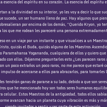
a esencia del espíritu en su corazón. La esencia del espíritu 
an a la divinidad en su interior, yo les voy a decir lo que s
 que sucede, un ser humano lleno de paz. Hay algunos que pie
sobresalieran por encima de los demás, “Querido Kryon, yo te
 a los que me rodean les pareceré una persona extremadament
reso en un viaje por un instante y que visualices a un Maestr
Cristo, quizás el Buda, quizás alguno de los Maestros Ascendi
o Paramahansa Yogananda, cualquiera de ellos y quiero qu
tado con ellos. Déjenme preguntarles esto ¿Les parecen raros
son un poco extraños un poco raros, no me parece que estaré c
l impulso de acercarse a ellos para abrazarlos, para tomarles
edes tendrán ganas de pararse a su lado, debido a que son ser
tros que he mencionado hoy son todos seres humanos equilibr
a celular. Estos Maestros de la antigüedad, todos ellos sabí
forme avanzan hacia un planeta cuya vibración es más y más
siendo invitados a sentir y ser parte de esta activación.