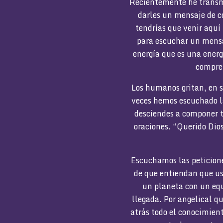
Recientemente he transmi
darles un mensaje de c
tendrías que venir aquí
para escuchar un mensaj
energía que es una energ
compren
Los humanos gritan, en s
veces hemos escuchado la
desciendes a componer 
oraciones. “Querido Dios
Escuchamos las peticiones
de que entiendan que us
un planeta con un equi
llegada. Por angelical q
atrás todo el conocimien