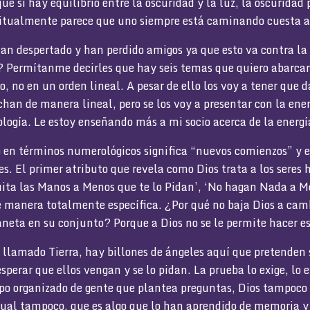
que si hay equilibrio entre la oscuridad y la luz, la oscuridad
itualmente parece que uno siempre está caminando cuesta a
an despertado y han perdido amigos ya que esto va contra la c
í? Permítanme decirles que hay seis temas que quiero abarcar
, no en un orden lineal. A pesar de ello los voy a tener que d
han de manera lineal, pero se los voy a presentar con la ene
logía. Le estoy enseñando más a mi socio acerca de la energí
 términos numerológicos significa “nuevos comienzos” y eso
s. El primer atributo que revela como Dios trata a los seres
ita las Manos a Menos que te lo Pidan’, ‘No hagan Nada a Me
 manera totalmente específica. ¿Por qué no baja Dios a camb
aneta en su conjunto? Porque a Dios no se le permite hacer es
o llamado Tierra, hay billones de ángeles aquí que pretenden
esperar que ellos vengan y se lo pidan. La prueba lo exige, lo 
o organizado de gente que plantea preguntas, Dios tampoco 
ual tampoco, que es algo que lo han aprendido de memoria y 