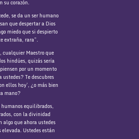
en su corazón.
ucede, se da un ser humano
nsan que despertar a Dios
ngo miedo que si despierto
e extraña, rara”.
o, cualquier Maestro que
dos hindúes, quizás sería
e piensen por un momento
 a ustedes? Te descubres
on ellos hoy’, ¿o más bien
 la mano?
es humanos equilibrados,
ados, con la divinidad
an algo que ahora ustedes
 elevada. Ustedes están