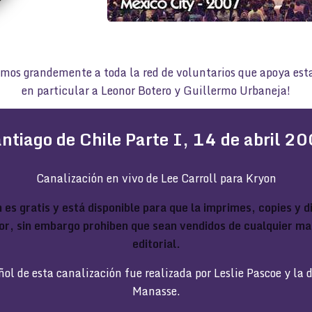
mos grandemente a toda la red de voluntarios que apoya esta
en particular a Leonor Botero y Guillermo Urbaneja!
ntiago de Chile Parte I, 14 de abril 2
Canalización en vivo de Lee Carroll para Kryon
 es gratis y está disponible para que la imprimes, copies y 
or, sin embargo prohiben que sean vendidos de cualquier ma
editorial.
ñol de esta canalización fue realizada por Leslie Pascoe y la 
Manasse.