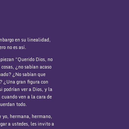
mbargo en su linealidad,
ro no es así.
piezan “Querido Dios, no
s cosas, ¿no sabían acaso
imado? ¿No sabían que
? ¿Una gran figura con
 podrían ver a Dios, y la
n cuando ven a la cara de
cuerdan todo.
 y yo, hermana, hermano,
ar a ustedes, les invito a