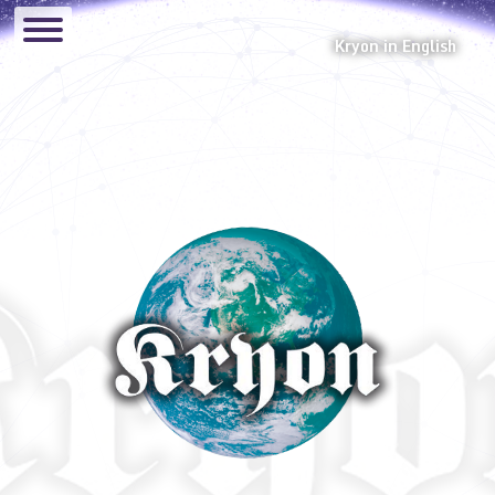
Kryon in English
Canalizaciones
Audios
El Glosario de Kryon
Hermandad Lemuriana
Eventos
Manual
Preguntas y Respuestas